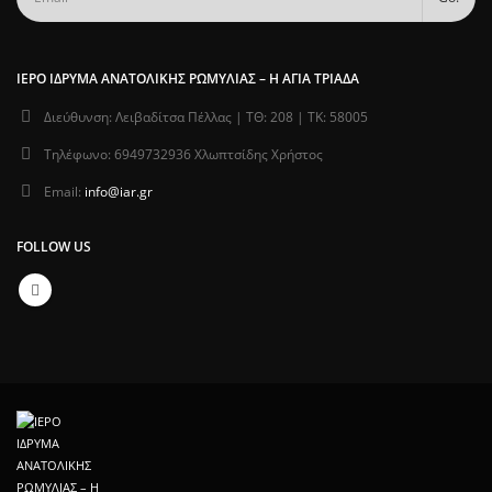
ΙΕΡΌ ΊΔΡΥΜΑ ΑΝΑΤΟΛΙΚΉΣ ΡΩΜΥΛΊΑΣ – Η ΑΓΊΑ ΤΡΙΆΔΑ
Διεύθυνση:
Λειβαδίτσα Πέλλας | ΤΘ: 208 | ΤΚ: 58005
Τηλέφωνο:
6949732936 Χλωπτσίδης Χρήστος
Email:
info@iar.gr
FOLLOW US