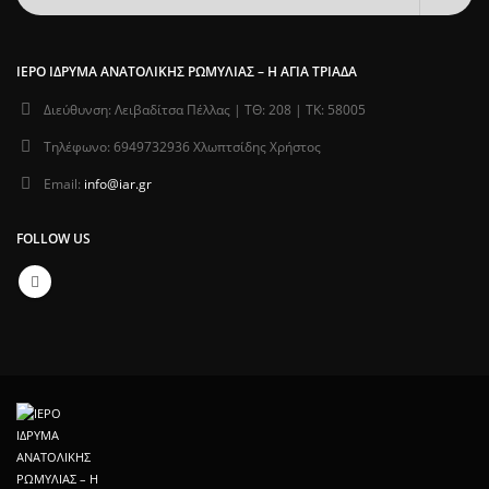
ΙΕΡΌ ΊΔΡΥΜΑ ΑΝΑΤΟΛΙΚΉΣ ΡΩΜΥΛΊΑΣ – Η ΑΓΊΑ ΤΡΙΆΔΑ
Διεύθυνση:
Λειβαδίτσα Πέλλας | ΤΘ: 208 | ΤΚ: 58005
Τηλέφωνο:
6949732936 Χλωπτσίδης Χρήστος
Email:
info@iar.gr
FOLLOW US