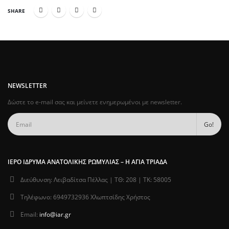
SHARE
NEWSLETTER
Δώστε το e-mail σας και μείνετε ενημερωμένοι με newsletter.
ΙΕΡΌ ΊΔΡΥΜΑ ΑΝΑΤΟΛΙΚΉΣ ΡΩΜΥΛΊΑΣ – Η ΑΓΊΑ ΤΡΙΆΔΑ
Διεύθυνση:
Λειβαδίτσα Πέλλας | ΤΘ: 208 | ΤΚ: 58005
Τηλέφωνο:
6949732936 Χλωπτσίδης Χρήστος
Email:
info@iar.gr