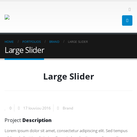
HOME
PORTFOLIOS
BRAND
LARGE SLIDER
Large Slider
Large Slider
0
17 Ιουνίου 2016
Brand
Project
Description
Lorem ipsum dolor sit amet, consectetur adipiscing elit. Sed tempus