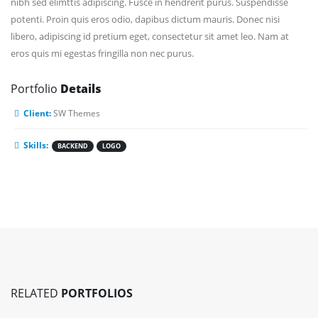
nibh sed elimttis adipiscing. Fusce in hendrerit purus. Suspendisse
potenti. Proin quis eros odio, dapibus dictum mauris. Donec nisi
libero, adipiscing id pretium eget, consectetur sit amet leo. Nam at
eros quis mi egestas fringilla non nec purus.
Portfolio
Details
Client:
SW Themes
Skills:
BACKEND
LOGO
RELATED
PORTFOLIOS