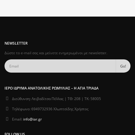
NEWSLETTER
Δώστε το e-mail σας και μείνετε ενημερωμένοι με newsletter.
ΙΕΡΌ ΊΔΡΥΜΑ ΑΝΑΤΟΛΙΚΉΣ ΡΩΜΥΛΊΑΣ – Η ΑΓΊΑ ΤΡΙΆΔΑ
Διεύθυνση:
Λειβαδίτσα Πέλλας | ΤΘ: 208 | ΤΚ: 58005
Τηλέφωνο:
6949732936 Χλωπτσίδης Χρήστος
Email:
info@iar.gr
FOLLOW US