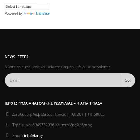
Powered by
Translate
NEWSLETTER
Δώστε το e-mail σας και μείνετε ενημερωμένοι με newsletter.
ΙΕΡΌ ΊΔΡΥΜΑ ΑΝΑΤΟΛΙΚΉΣ ΡΩΜΥΛΊΑΣ – Η ΑΓΊΑ ΤΡΙΆΔΑ
Διεύθυνση:
Λειβαδίτσα Πέλλας | ΤΘ: 208 | ΤΚ: 58005
Τηλέφωνο:
6949732936 Χλωπτσίδης Χρήστος
Email:
info@iar.gr