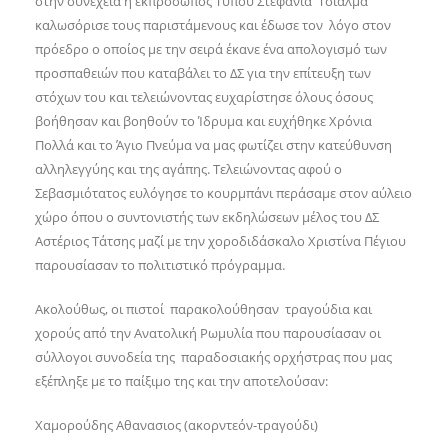
στην συνέχεια η εκπρόσωπος Τύπου Στεφανία Τσιάλμα
καλωσόρισε τους παριστάμενους και έδωσε τον λόγο στον
πρόεδρο ο οποίος με την σειρά έκανε ένα απολογισμό των
προσπαθειών που καταβάλει το ΔΣ για την επίτευξη των
στόχων του και τελειώνοντας ευχαρίστησε όλους όσους
βοήθησαν και βοηθούν το Ίδρυμα και ευχήθηκε Χρόνια
Πολλά και το Άγιο Πνεύμα να μας φωτίζει στην κατεύθυνση
αλληλεγγύης και της αγάπης. Τελειώνοντας αφού ο
Σεβασμιότατος ευλόγησε το κουρμπάνι περάσαμε στον αύλειο
χώρο όπου ο συντονιστής των εκδηλώσεων μέλος του ΔΣ
Αστέριος Τάτσης μαζί με την χοροδιδάσκαλο Χριστίνα Πέγιου
παρουσίασαν το πολιτιστικό πρόγραμμα.
Ακολούθως, οι πιστοί παρακολούθησαν τραγούδια και
χορούς από την Ανατολική Ρωμυλία που παρουσίασαν οι
σύλλογοι συνοδεία της παραδοσιακής ορχήστρας που μας
εξέπληξε με το παίξιμο της και την αποτελούσαν:
Χαμορούδης Αθανασιος (ακορντεόν-τραγούδι)