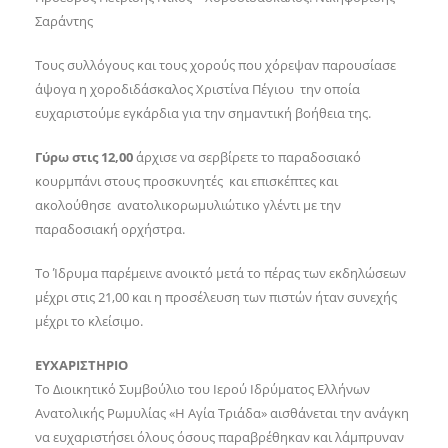
Σαράντης
Τους συλλόγους και τους χορούς που χόρεψαν παρουσίασε
άψογα η χοροδιδάσκαλος Χριστίνα Πέγιου την οποία
ευχαριστούμε εγκάρδια για την σημαντική βοήθεια της.
Γύρω στις 12,00
άρχισε να σερβίρετε το παραδοσιακό
κουρμπάνι στους προσκυνητές και επισκέπτες και
ακολούθησε ανατολικορωμυλιώτικο γλέντι με την
παραδοσιακή ορχήστρα.
Το Ίδρυμα παρέμεινε ανοικτό μετά το πέρας των εκδηλώσεων
μέχρι στις 21,00 και η προσέλευση των πιστών ήταν συνεχής
μέχρι το κλείσιμο.
ΕΥΧΑΡΙΣΤΗΡΙΟ
Το Διοικητικό Συμβούλιο του Ιερού Ιδρύματος Ελλήνων
Ανατολικής Ρωμυλίας «Η Αγία Τριάδα» αισθάνεται την ανάγκη
να ευχαριστήσει όλους όσους παραβρέθηκαν και λάμπρυναν