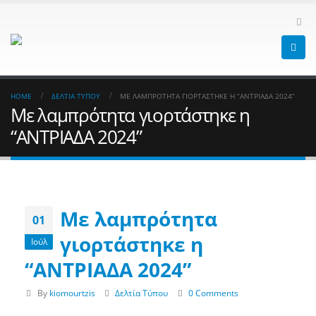
HOME
ΔΕΛΤΊΑ ΤΎΠΟΥ
ΜΕ ΛΑΜΠΡΌΤΗΤΑ ΓΙΟΡΤΆΣΤΗΚΕ Η “ΑΝΤΡΙΑΔΑ 2024”
Με λαμπρότητα γιορτάστηκε η
“ΑΝΤΡΙΑΔΑ 2024”
Με λαμπρότητα
01
γιορτάστηκε η
Ιούλ
“ΑΝΤΡΙΑΔΑ 2024”
By
kiomourtzis
Δελτία Τύπου
0 Comments