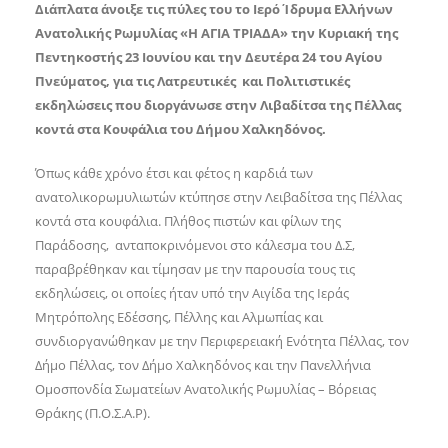
Διάπλατα άνοιξε τις πύλες του το Ιερό Ίδρυμα Ελλήνων
Ανατολικής Ρωμυλίας «Η ΑΓΙΑ ΤΡΙΑΔΑ» την Κυριακή της
Πεντηκοστής 23 Ιουνίου και την Δευτέρα 24 του Αγίου
Πνεύματος, για τις Λατρευτικές και Πολιτιστικές
εκδηλώσεις που διοργάνωσε στην Λιβαδίτσα της Πέλλας
κοντά στα Κουφάλια του Δήμου Χαλκηδόνος.
Όπως κάθε χρόνο έτσι και φέτος η καρδιά των
ανατολικορωμυλιωτών κτύπησε στην Λειβαδίτσα της Πέλλας
κοντά στα κουφάλια. Πλήθος πιστών και φίλων της
Παράδοσης, ανταποκρινόμενοι στο κάλεσμα του Δ.Σ,
παραβρέθηκαν και τίμησαν με την παρουσία τους τις
εκδηλώσεις, οι οποίες ήταν υπό την Αιγίδα της Ιεράς
Μητρόπολης Εδέσσης, Πέλλης και Αλμωπίας και
συνδιοργανώθηκαν με την Περιφερειακή Ενότητα Πέλλας, τον
Δήμο Πέλλας, τον Δήμο Χαλκηδόνος και την Πανελλήνια
Ομοσπονδία Σωματείων Ανατολικής Ρωμυλίας – Βόρειας
Θράκης (Π.Ο.Σ.Α.Ρ).