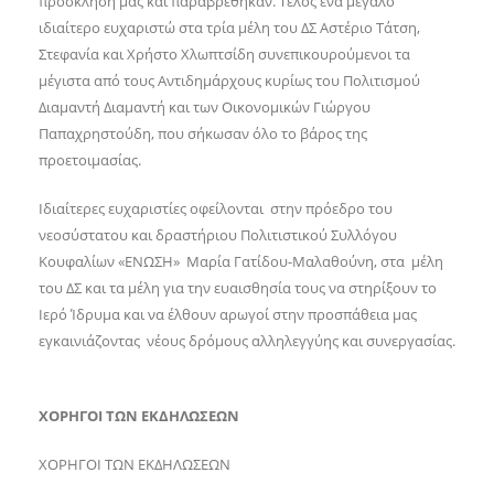
πρόσκληση μας και παραβρέθηκαν. Τέλος ένα μεγάλο
ιδιαίτερο ευχαριστώ στα τρία μέλη του ΔΣ Αστέριο Τάτση,
Στεφανία και Χρήστο Χλωπτσίδη συνεπικουρούμενοι τα
μέγιστα από τους Αντιδημάρχους κυρίως του Πολιτισμού
Διαμαντή Διαμαντή και των Οικονομικών Γιώργου
Παπαχρηστούδη, που σήκωσαν όλο το βάρος της
προετοιμασίας.
Ιδιαίτερες ευχαριστίες οφείλονται στην πρόεδρο του
νεοσύστατου και δραστήριου Πολιτιστικού Συλλόγου
Κουφαλίων «ΕΝΩΣΗ» Μαρία Γατίδου-Μαλαθούνη, στα μέλη
του ΔΣ και τα μέλη για την ευαισθησία τους να στηρίξουν το
Ιερό Ίδρυμα και να έλθουν αρωγοί στην προσπάθεια μας
εγκαινιάζοντας νέους δρόμους αλληλεγγύης και συνεργασίας.
ΧΟΡΗΓΟΙ ΤΩΝ ΕΚΔΗΛΩΣΕΩΝ
ΧΟΡΗΓΟΙ ΤΩΝ ΕΚΔΗΛΩΣΕΩΝ