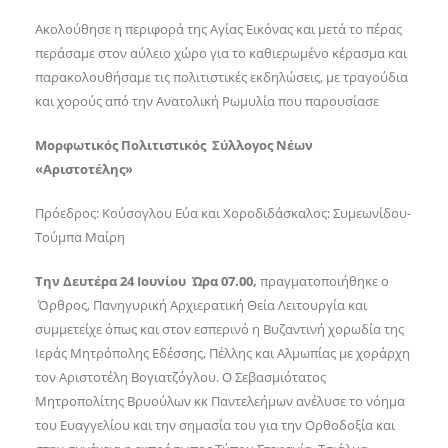
Ακολούθησε η περιφορά της Αγίας Εικόνας και μετά το πέρας
περάσαμε στον αύλειο χώρο για το καθιερωμένο κέρασμα και
παρακολουθήσαμε τις πολιτιστικές εκδηλώσεις, με τραγούδια
και χορούς από την Ανατολική Ρωμυλία που παρουσίασε
Μορφωτικός Πολιτιστικός Σύλλογος Νέων
«Αριστοτέλης»
Πρόεδρος: Κούσογλου Εύα και Χοροδιδάσκαλος: Συμεωνίδου-
Τούμπα Μαίρη
Την Δευτέρα 24 Ιουνίου Ώρα 07.00,
πραγματοποιήθηκε
ο
Όρθρος, Πανηγυρική Αρχιερατική Θεία Λειτουργία και
συμμετείχε όπως και στον εσπερινό η Βυζαντινή χορωδία της
Ιεράς Μητρόπολης Εδέσσης, Πέλλης και Αλμωπίας με χοράρχη
τον
Αριστοτέλη Βογιατζόγλου. Ο Σεβασμιότατος
Μητροπολίτης Βρυούλων κκ Παντελεήμων ανέλυσε το νόημα
του Ευαγγελίου και την σημασία του για την Ορθοδοξία και