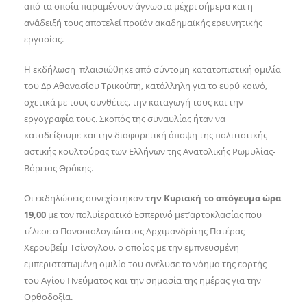
από τα οποία παραμένουν άγνωστα μέχρι σήμερα και η
ανάδειξή τους αποτελεί προϊόν ακαδημαϊκής ερευνητικής
εργασίας.
Η εκδήλωση πλαισιώθηκε από σύντομη κατατοπιστική ομιλία
του Δρ Αθανασίου Τρικούπη, κατάλληλη για το ευρύ κοινό,
σχετικά με τους συνθέτες, την καταγωγή τους και την
εργογραφία τους. Σκοπός της συναυλίας ήταν να
καταδείξουμε και την διαφορετική άποψη της πολιτιστικής
αστικής κουλτούρας των Ελλήνων της Ανατολικής Ρωμυλίας-
Βόρειας Θράκης.
Οι εκδηλώσεις συνεχίστηκαν
την Κυριακή το απόγευμα ώρα
19,00
με τον πολυΐερατικό Εσπερινό μετ’αρτοκλασίας που
τέλεσε ο Πανοσιολογιώτατος Αρχιμανδρίτης Πατέρας
Χερουβείμ Τσίνογλου, ο οποίος με την εμπνευσμένη
εμπεριστατωμένη ομιλία του ανέλυσε το νόημα της εορτής
του Αγίου Πνεύματος και την σημασία της ημέρας για την
Ορθοδοξία.