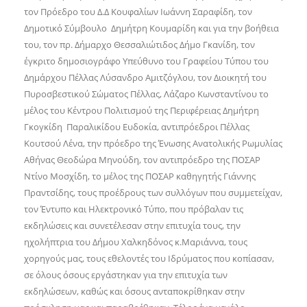
τον Πρόεδρο του Δ.Δ Κουφαλίων Ιωάννη Σαραφίδη, τον
Δημοτικό Σύμβουλο Δημήτρη Κουμαρίδη και για την βοήθεια
του, τον πρ. Δήμαρχο Θεσσαλιώτιδος Δήμο Γκανίδη, τον
έγκριτο δημοσιογράφο Υπεύθυνο του Γραφείου Τύπου του
Δημάρχου Πέλλας Λύσανδρο Αμιτζόγλου, τον Διοικητή του
Πυροσβεστικού Σώματος Πέλλας, Λάζαρο Κωνσταντίνου το
μέλος του Κέντρου Πολιτισμού της Περιφέρειας Δημήτρη
Γκογκίδη Παραλικίδου Ευδοκία, αντιπρόεδροι Πέλλας
Κουτσού Λένα, την πρόεδρο της Ένωσης Ανατολικής Ρωμυλίας
Αθήνας Θεοδώρα Μηνούδη, τον αντιπρόεδρο της ΠΟΣΑΡ
Ντίνο Μοσχίδη, το μέλος της ΠΟΣΑΡ καθηγητής Γιάννης
Πραντσίδης, τους προέδρους των συλλόγων που συμμετείχαν,
τον Έντυπο και Ηλεκτρονικό Τύπο, που πρόβαλαν τις
εκδηλώσεις και συνετέλεσαν στην επιτυχία τους, την
ηχολήπτρια του Δήμου Χαλκηδόνος κ.Μαριάννα, τους
χορηγούς μας, τους εθελοντές του Ιδρύματος που κοπίασαν,
σε όλους όσους εργάστηκαν για την επιτυχία των
εκδηλώσεων, καθώς και όσους ανταποκρίθηκαν στην