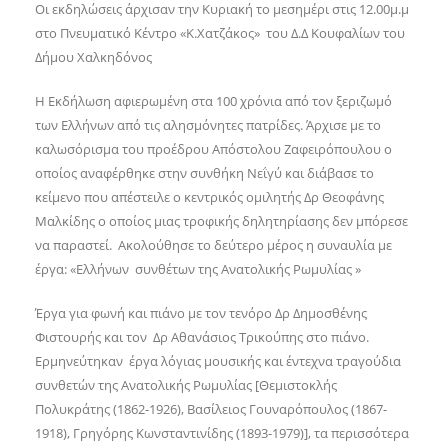
Οι εκδηλώσεις άρχισαν την Κυριακή το μεσημέρι στις 12.00μ.μ
στο Πνευματικό Κέντρο «Κ.Χατζάκος»
του Δ.Δ Κουφαλίων του
Δήμου Χαλκηδόνος
Η Εκδήλωση αφιερωμένη στα 100 χρόνια από τον ξεριζωμό
των Ελλήνων από τις αλησμόνητες πατρίδες. Άρχισε με το
καλωσόρισμα του προέδρου Απόστολου Ζαφειρόπουλου ο
οποίος αναφέρθηκε στην συνθήκη Νεΐγύ και διάβασε το
κείμενο που απέστειλε ο κεντρικός ομιλητής Δρ Θεοφάνης
Μαλκίδης ο οποίος μιας τροφικής δηλητηρίασης δεν μπόρεσε
να παραστεί. Ακολούθησε το δεύτερο μέρος η συναυλία με
έργα: «Ελλήνων συνθέτων της Ανατολικής Ρωμυλίας »
Έργα για φωνή και πιάνο με τον τενόρο Δρ Δημοσθένης
Φιστουρής και τον Δρ Αθανάσιος Τρικούπης στο πιάνο.
Ερμηνεύτηκαν έργα λόγιας μουσικής και έντεχνα τραγούδια
συνθετών της Ανατολικής Ρωμυλίας [Θεμιστοκλής
Πολυκράτης (1862-1926), Βασίλειος Γουναρόπουλος (1867-
1918), Γρηγόρης Κωνσταντινίδης (1893-1979)], τα περισσότερα