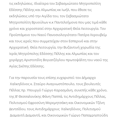
τις εκδηλώσεις. Ιδιαίτερα τον Σεβασμιώτατο Μητροπολίτη
Εδέσσης Πέλλης και Αλμωπίας κκ Ιωήλ, που έθεσε τις
εκδηλώσεις υπό την Αιγίδα του, τον Σεβασμιώτατο
Μητροπολίτη Βρυούλων κ.κ Παντελεήμονα που μας τιμά κάθε
χρόνο και χοροστατεί στην Αρχιερατική Θεία Λειτουργία. Τον
Προΐστάμενο του Ναού Πανοσιολογιότατο Πατέρα Χερουβείμ
και τους ιερείς που συμμετείχαν στον Εσπερινό και στην
Αρχιερατική Θεία Λειτουργία, την Βυζαντινή χορωδία της
Ιεράς Μητρόπολης Εδέσσης Πέλλης και Αλμωπίας και τον
χοράρχη Αριστοτέλη Βογιατζόγλου πρωτοψάλτη του ναού της
Αγίας Σκέπης Εδέσσης.
Για την παρουσία τους επίσης ευχαριστεί: τον Δήμαρχο
Χαλκηδόνος κ. Σταύρο Αναγνωστόπουλο, τους βουλευτές
Πέλλας πρ. Υπουργό Γιώργο Καρασμάνη, συνεπής κάθε χρόνο,
της Β’ Θεσσαλονίκης Φάνη Παππά, τις Αντιδημάρχους Πέλλας,
Πολιτισμού Εφροσύνη Μερεμητσάκη και Οικονομικών Τζένη
Δεντσίδου, τους Αντιδημάρχους Χαλκηδόνος, Πολιτισμού
Διαμαντή Διαμαντή, και Οικονομικών Γιώργο Παπαχρηστούδη