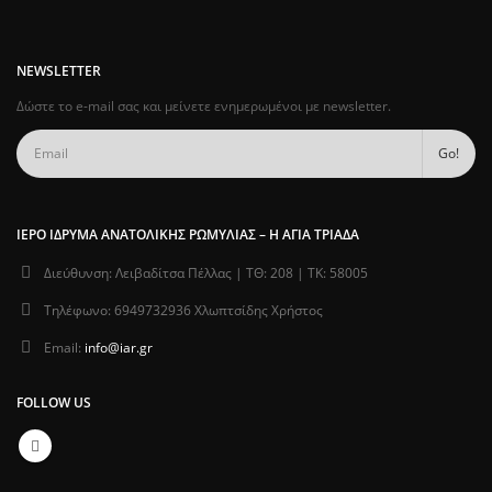
NEWSLETTER
Δώστε το e-mail σας και μείνετε ενημερωμένοι με newsletter.
ΙΕΡΌ ΊΔΡΥΜΑ ΑΝΑΤΟΛΙΚΉΣ ΡΩΜΥΛΊΑΣ – Η ΑΓΊΑ ΤΡΙΆΔΑ
Διεύθυνση:
Λειβαδίτσα Πέλλας | ΤΘ: 208 | ΤΚ: 58005
Τηλέφωνο:
6949732936 Χλωπτσίδης Χρήστος
Email:
info@iar.gr
FOLLOW US