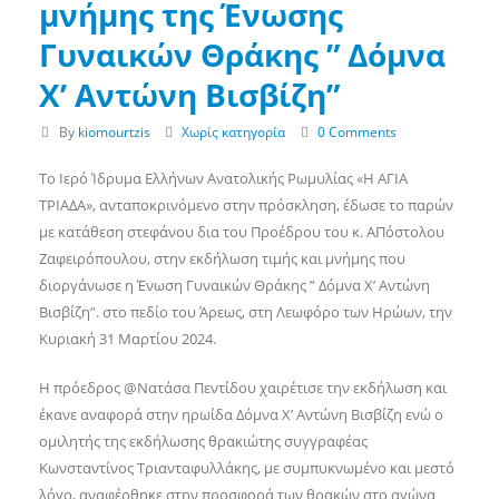
μνήμης της Ένωσης
Γυναικών Θράκης ” Δόμνα
Χ’ Αντώνη Βισβίζη”
By
kiomourtzis
Χωρίς κατηγορία
0 Comments
Το Ιερό Ίδρυμα Ελλήνων Ανατολικής Ρωμυλίας «Η ΑΓΙΑ
ΤΡΙΑΔΑ», ανταποκρινόμενο στην πρόσκληση, έδωσε το παρών
με κατάθεση στεφάνου δια του Προέδρου του κ. ΑΠόστολου
Ζαφειρόπουλου, στην εκδήλωση τιμής και μνήμης που
διοργάνωσε η Ένωση Γυναικών Θράκης ” Δόμνα Χ’ Αντώνη
Βισβίζη”. στο πεδίο του Άρεως, στη Λεωφόρο των Ηρώων, την
Κυριακή 31 Μαρτίου 2024.
Η πρόεδρος @Νατάσα Πεντίδου χαιρέτισε την εκδήλωση και
έκανε αναφορά στην ηρωίδα Δόμνα Χ’ Αντώνη Βισβίζη ενώ ο
ομιλητής της εκδήλωσης θρακιώτης συγγραφέας
Κωνσταντίνος Τριανταφυλλάκης, με συμπυκνωμένο και μεστό
λόγο, αναφέρθηκε στην προσφορά των θρακών στο αγώνα