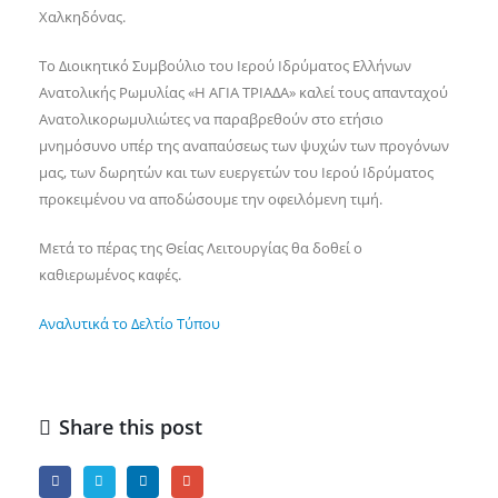
Χαλκηδόνας.
Το Διοικητικό Συμβούλιο του Ιερού Ιδρύματος Ελλήνων
Ανατολικής Ρωμυλίας «Η ΑΓΙΑ ΤΡΙΑΔΑ» καλεί τους απανταχού
Ανατολικορωμυλιώτες να παραβρεθούν στο ετήσιο
μνημόσυνο υπέρ της αναπαύσεως των ψυχών των προγόνων
μας, των δωρητών και των ευεργετών του Ιερού Ιδρύματος
προκειμένου να αποδώσουμε την οφειλόμενη τιμή.
Μετά το πέρας της Θείας Λειτουργίας θα δοθεί ο
καθιερωμένος καφές.
Αναλυτικά το Δελτίο Τύπου
Share this post