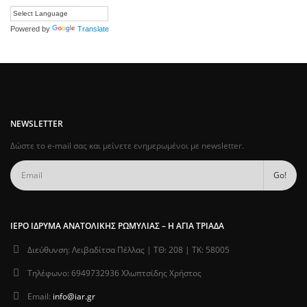
Powered by
Translate
NEWSLETTER
Δώστε το e-mail σας και μείνετε ενημερωμένοι με newsletter.
ΙΕΡΌ ΊΔΡΥΜΑ ΑΝΑΤΟΛΙΚΉΣ ΡΩΜΥΛΊΑΣ – Η ΑΓΊΑ ΤΡΙΆΔΑ
Διεύθυνση:
Λειβαδίτσα Πέλλας | ΤΘ: 208 | ΤΚ: 58005
Τηλέφωνο:
6949732936 Χλωπτσίδης Χρήστος
Email:
info@iar.gr