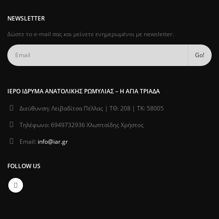
NEWSLETTER
Δώστε το e-mail σας και μείνετε ενημερωμένοι με newsletter.
ΙΕΡΌ ΊΔΡΥΜΑ ΑΝΑΤΟΛΙΚΉΣ ΡΩΜΥΛΊΑΣ – Η ΑΓΊΑ ΤΡΙΆΔΑ
Διεύθυνση:
Λειβαδίτσα Πέλλας | ΤΘ: 208 | ΤΚ: 58005
Τηλέφωνο:
6949732936 Χλωπτσίδης Χρήστος
Email:
info@iar.gr
FOLLOW US